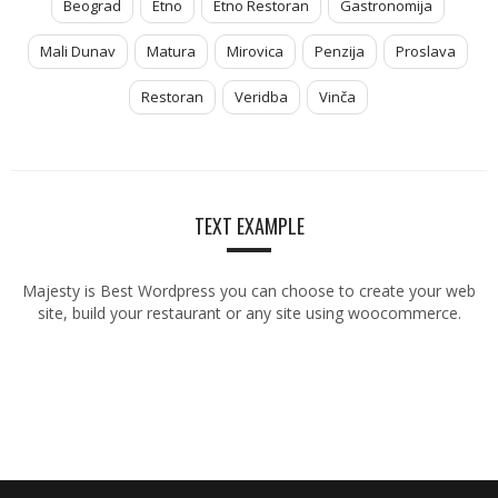
Beograd
Etno
Etno Restoran
Gastronomija
Mali Dunav
Matura
Mirovica
Penzija
Proslava
Restoran
Veridba
Vinča
TEXT EXAMPLE
Majesty is Best Wordpress you can choose to create your web
site, build your restaurant or any site using woocommerce.