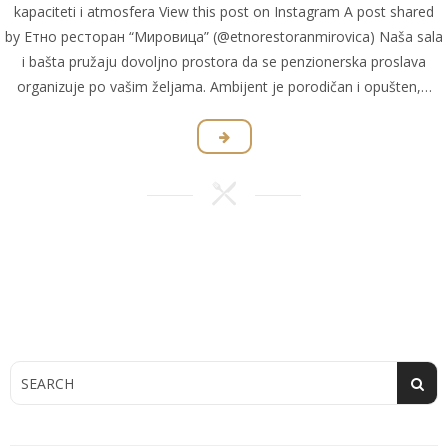
kapaciteti i atmosfera View this post on Instagram A post shared
by Етно ресторан “Мировица” (@etnorestoranmirovica) Naša sala
i bašta pružaju dovoljno prostora da se penzionerska proslava
organizuje po vašim željama. Ambijent je porodičan i opušten,…