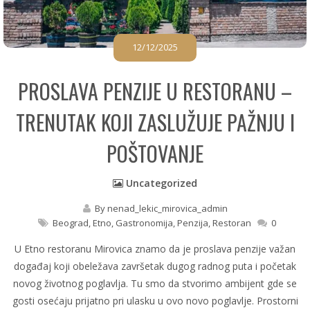
12/12/2025
PROSLAVA PENZIJE U RESTORANU –
TRENUTAK KOJI ZASLUŽUJE PAŽNJU I
POŠTOVANJE
Uncategorized
By
nenad_lekic_mirovica_admin
Beograd
,
Etno
,
Gastronomija
,
Penzija
,
Restoran
0
U Etno restoranu Mirovica znamo da je proslava penzije važan
događaj koji obeležava završetak dugog radnog puta i početak
novog životnog poglavlja. Tu smo da stvorimo ambijent gde se
gosti osećaju prijatno pri ulasku u ovo novo poglavlje. Prostorni