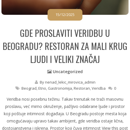
15/12/2025
GDE PROSLAVITI VERIDBU U
BEOGRADU? RESTORAN ZA MALI KRUG
LJUDI I VELIKI ZNAČAJ
Uncategorized
By
nenad_lekic_mirovica_admin
Beograd
,
Etno
,
Gastronomija
,
Restoran
,
Veridba
0
Veridba nosi posebnu težinu. Takav trenutak ne traži masovnu
proslavu, već mirno okruženje, pažljivo odabrane ljude i prostor
koji poštuje intimnost događaja. U Beogradu postoje mesta koja
omogućavaju upravo takav ambijent, gde veridba ostaje lična,
dostojanstvena i iskrena. Prostor koji čuva intimnost View this post