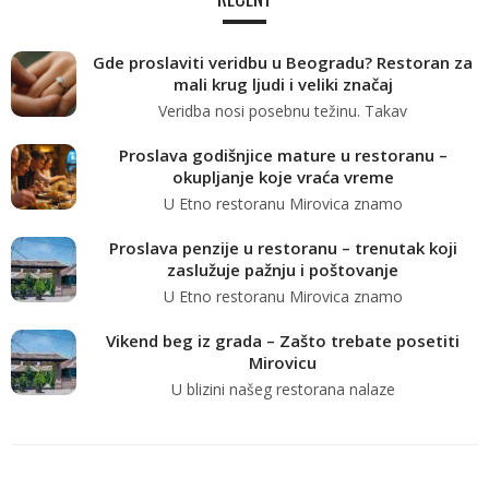
Gde proslaviti veridbu u Beogradu? Restoran za
mali krug ljudi i veliki značaj
Veridba nosi posebnu težinu. Takav
Proslava godišnjice mature u restoranu –
okupljanje koje vraća vreme
U Etno restoranu Mirovica znamo
Proslava penzije u restoranu – trenutak koji
zaslužuje pažnju i poštovanje
U Etno restoranu Mirovica znamo
Vikend beg iz grada – Zašto trebate posetiti
Mirovicu
U blizini našeg restorana nalaze