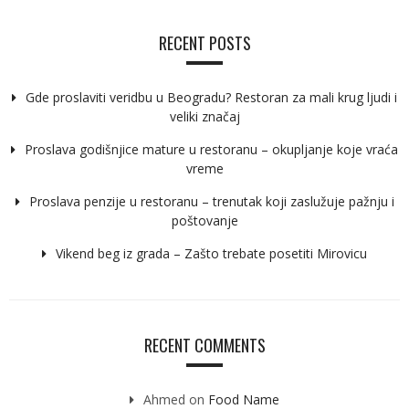
RECENT POSTS
Gde proslaviti veridbu u Beogradu? Restoran za mali krug ljudi i
veliki značaj
Proslava godišnjice mature u restoranu – okupljanje koje vraća
vreme
Proslava penzije u restoranu – trenutak koji zaslužuje pažnju i
poštovanje
Vikend beg iz grada – Zašto trebate posetiti Mirovicu
RECENT COMMENTS
Ahmed
on
Food Name