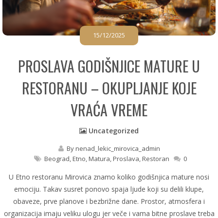
15/12/2025
PROSLAVA GODIŠNJICE MATURE U
RESTORANU – OKUPLJANJE KOJE
VRAĆA VREME
Uncategorized
By
nenad_lekic_mirovica_admin
Beograd
,
Etno
,
Matura
,
Proslava
,
Restoran
0
U Etno restoranu Mirovica znamo koliko godišnjica mature nosi
emociju. Takav susret ponovo spaja ljude koji su delili klupe,
obaveze, prve planove i bezbrižne dane. Prostor, atmosfera i
organizacija imaju veliku ulogu jer veče i vama bitne proslave treba