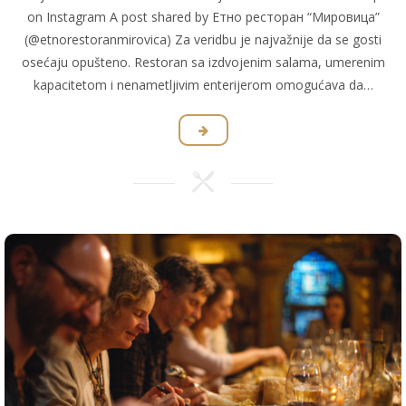
on Instagram A post shared by Етно ресторан “Мировица”
(@etnorestoranmirovica) Za veridbu je najvažnije da se gosti
osećaju opušteno. Restoran sa izdvojenim salama, umerenim
kapacitetom i nenametljivim enterijerom omogućava da…