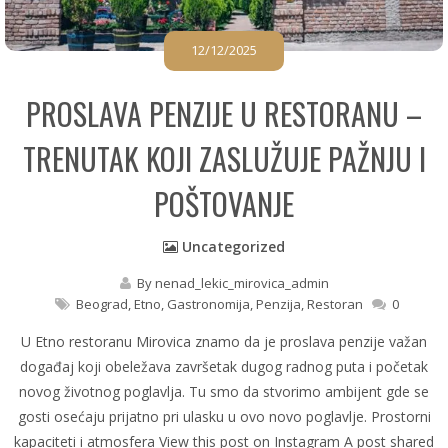
12/12/2025
PROSLAVA PENZIJE U RESTORANU –
TRENUTAK KOJI ZASLUŽUJE PAŽNJU I
POŠTOVANJE
Uncategorized
By
nenad_lekic_mirovica_admin
Beograd
,
Etno
,
Gastronomija
,
Penzija
,
Restoran
0
U Etno restoranu Mirovica znamo da je proslava penzije važan
događaj koji obeležava završetak dugog radnog puta i početak
novog životnog poglavlja. Tu smo da stvorimo ambijent gde se
gosti osećaju prijatno pri ulasku u ovo novo poglavlje. Prostorni
kapaciteti i atmosfera View this post on Instagram A post shared