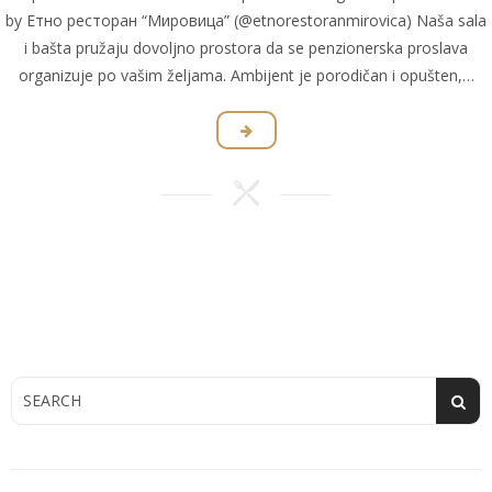
by Етно ресторан “Мировица” (@etnorestoranmirovica) Naša sala
i bašta pružaju dovoljno prostora da se penzionerska proslava
organizuje po vašim željama. Ambijent je porodičan i opušten,…