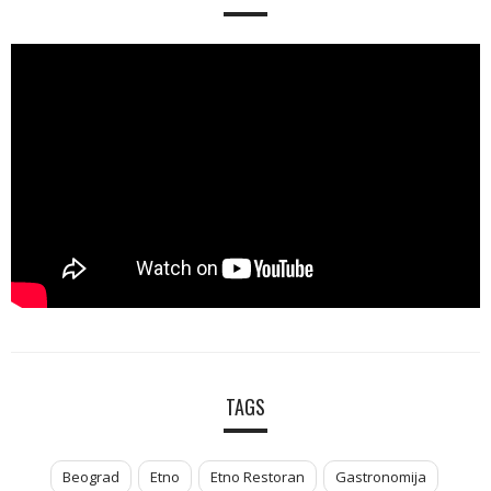
TAGS
Beograd
Etno
Etno Restoran
Gastronomija